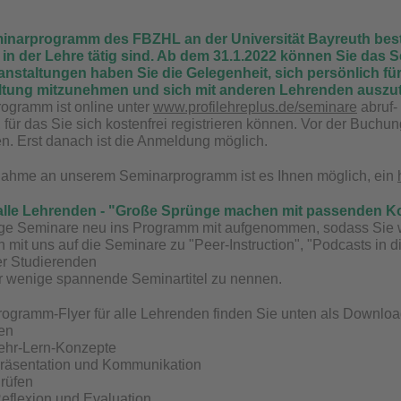
narprogramm des FBZHL an der Universität Bayreuth besteh
 in der Lehre tätig sind. Ab dem 31.1.2022 können Sie das
anstaltungen haben Sie die Gelegenheit, sich persönlich für
altung mitzunehmen und sich mit anderen Lehrenden ausz
ogramm ist online unter
www.profilehreplus.de/seminare
abruf-
für das Sie sich kostenfrei registrieren können. Vor der Buchung
en. Erst danach ist die Anmeldung möglich.
lnahme an unserem Seminarprogramm ist es Ihnen möglich, ein
 alle Lehrenden - "Große Sprünge machen mit passenden K
ige Seminare neu ins Programm mit aufgenommen, sodass Sie 
h mit uns auf die Seminare zu "Peer-Instruction", "Podcasts in d
er Studierenden
r wenige spannende Seminartitel zu nennen.
ogramm-Flyer für alle Lehrenden finden Sie unten als Downl
en
Lehr-Lern-Konzepte
Präsentation und Kommunikation
rüfen
eflexion und Evaluation