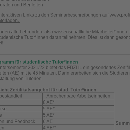
eraten und Begleiten
interaktiven Links zu den Seminarbeschreibungen auf www.prof
nterladen.
nen alle Lehrenden, also wissenschaftliche Mitarbeiter*innen, 
udentische Tutor*innen daran teilnehmen. Dies ist dann gesond
t!
ogramm für studentische Tutor*innen
ntersemester 2021/22 bietet das FBZHL ein gesondertes Zertifi
eiten (AE) mit je 45 Minuten. Darin erarbeiten sich die Studier
altung von Tutorien.
icht Zertifikatsangebot für stud. Tutor*innen
bestandteil
Anrechenbare Arbeitseinheiten
8 AE*
urse
5 AE*
e
5 AE*
ion und Feedback
6 AE
Summe
fen
4 AE**