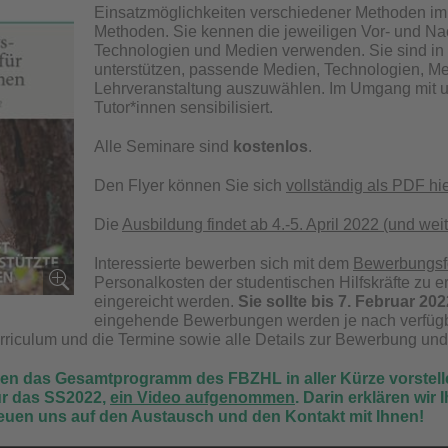
Einsatzmöglichkeiten verschiedener Methoden im
Methoden. Sie kennen die jeweiligen Vor- und Nac
Technologien und Medien verwenden. Sie sind in d
unterstützen, passende Medien, Technologien, Me
Lehrveranstaltung auszuwählen. Im Umgang mit ur
Tutor*innen sensibilisiert.
Alle Seminare sind
kostenlos
.
Den Flyer können Sie sich
vollständig als PDF hi
Die
Ausbildung findet ab 4.-5. April 2022 (und we
Interessierte bewerben sich mit dem
Bewerbungsf
Personalkosten der studentischen Hilfskräfte zu e
eingereicht werden.
Sie sollte bis 7. Februar 20
eingehende Bewerbungen werden je nach verfüg
rriculum und die Termine sowie alle Details zur Bewerbung un
nen das Gesamtprogramm des FBZHL in aller Kürze vorstell
r das SS2022,
ein Video aufgenommen
. Darin erklären wir
euen uns auf den Austausch und den Kontakt mit Ihnen!