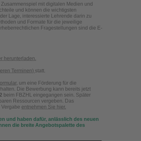
 Zusammenspiel mit digitalen Medien und
hteile und können die wichtigsten
er Lage, interessierte Lehrende darin zu
thoden und Formate für die jeweilige
heberrechtlichen Fragestellungen sind die E-
er herunterladen.
iteren Terminen)
statt.
ormular
, um eine Förderung für die
rhalten. Die Bewerbung kann bereits jetzt
22
beim FBZHL eingegangen sein. Später
baren Ressourcen vergeben. Das
d Vergabe
entnehmen Sie hier.
en und haben dafür, anlässlich des neuen
 Ihnen die breite Angebotspalette des