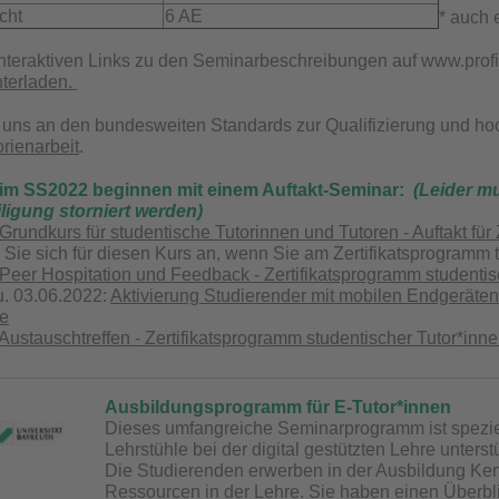
richt
6 AE
* auch 
interaktiven Links zu den Seminarbeschreibungen auf www.prof
nterladen.
n uns an den bundesweiten Standards zur Qualifizierung und hoc
rienarbeit
.
im SS2022 beginnen mit einem Auftakt-Seminar:
(Leider m
iligung storniert werden)
Grundkurs für studentische Tutorinnen und Tutoren - Auftakt für
 Sie sich für diesen Kurs an, wenn Sie am Zertifikatsprogramm 
Peer Hospitation und Feedback - Zertifikatsprogramm studentis
u. 03.06.2022:
Aktivierung Studierender mit mobilen Endgeräten 
de
Austauschtreffen - Zertifikatsprogramm studentischer Tutor*inn
Ausbildungsprogramm für E-Tutor*innen
Dieses umfangreiche Seminarprogramm ist speziell 
Lehrstühle bei der digital gestützten Lehre unterst
Die Studierenden erwerben in der Ausbildung Ken
Ressourcen in der Lehre. Sie haben einen Überbl