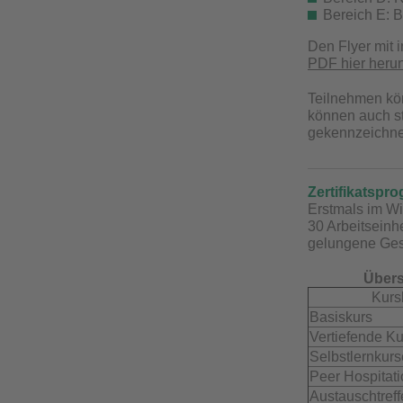
Bereich E: B
Den Flyer mit 
PDF hier heru
Teilnehmen kön
können auch st
gekennzeichne
Zertifikatspr
Erstmals im Wi
30 Arbeitseinh
gelungene Gest
Übers
Kurs
Basiskurs
Vertiefende K
Selbstlernkurs
Peer Hospitat
Austauschtref