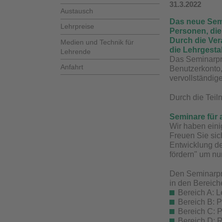
31.3.2022
Austausch
Das neue Semi
Lehrpreise
Personen, die
Durch die Ver
Medien und Technik für
die Lehrgest
Lehrende
Das Seminarpr
Anfahrt
Benutzerkonto, 
vervollständig
Durch die Tei
Seminare für
Wir haben ein
Freuen Sie sic
Entwicklung d
fördern" um nu
Den Seminarpr
in den Bereich
Bereich A: 
Bereich B: 
Bereich C: P
Bereich D: R