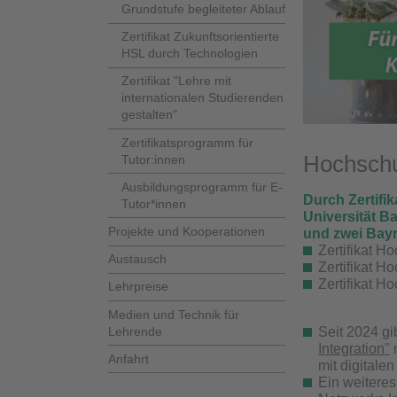
Grundstufe begleiteter Ablauf
Zertifikat Zukunftsorientierte
HSL durch Technologien
Zertifikat "Lehre mit
internationalen Studierenden
gestalten"
Zertifikatsprogramm für
Hochschul
Tutor:innen
Ausbildungsprogramm für E-
Durch Zertifi
Tutor*innen
Universität B
Projekte und Kooperationen
und zwei Bayr
Zertifikat H
Austausch
Zertifikat H
Zertifikat H
Lehrpreise
Medien und Technik für
Lehrende
Seit 2024 gi
Integration"
m
Anfahrt
mit digitale
Ein weiteres 