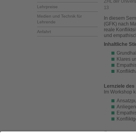
ZHL der Univers
Lehrpreise
13​
Medien und Technik für
In diesem Semi
Lehrende
(GFK) nach Ma
reale Konflikts
Anfahrt
und empathisch
Inhaltliche St
Grundhal
Klares u
Empathi
Konflikt
Lernziele des
Im Workshop k
Ansatzpu
Anliegen
Empathis
Konflikt
Über die Refe