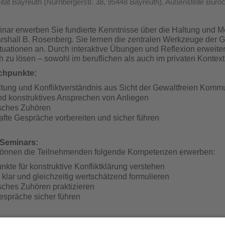
ität Bayreuth (Nürnbergerstr. 38, 95448 Bayreuth), Außenstelle Bür
nar erwerben Sie fundierte Kenntnisse über die Haltung und 
rshall B. Rosenberg. Sie lernen die zentralen Werkzeuge der
ituationen an. Durch interaktive Übungen und Reflexion erweitern
 zu lösen – sowohl im beruflichen als auch im privaten Kontext
ichpunkte:
tung und Konfliktverständnis aus Sicht der Gewaltfreien Komm
nd konstruktives Ansprechen von Anliegen
sches Zuhören
hafte Gespräche vorbereiten und sicher führen
 Seminars:
önnen die Teilnehmenden folgende Kompetenzen erwerben:
nkte für konstruktive Konfliktklärung verstehen
 klar und gleichzeitig wertschätzend formulieren
ches Zuhören praktizieren
gespräche sicher führen
rentin: