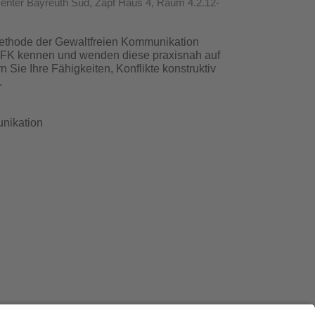
ocenter Bayreuth Süd, Zapf Haus 4, Raum 4.2.12-
Methode der Gewaltfreien Kommunikation
 GFK kennen und wenden diese praxisnah auf
 Sie Ihre Fähigkeiten, Konflikte konstruktiv
.
unikation