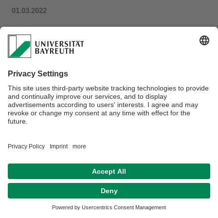
01.03.2022
Im Sommersemester 2022 geht unsere neue
Veranstaltungsreihe in die dritte Runde. In den Digital
Didactic Shorties wollen wir wichtige und
gebräuchliche Software und ihre didaktischen
Möglichkeiten vorstellen. An dem etwa einstündigen
Format können alle Interessierten voraussetzungsfrei
teilnehmen!
Datenschutz / Disclaimer
Impressum
Hausordnung
Sitemap
Kontakt
Barrierefreiheitserklärung