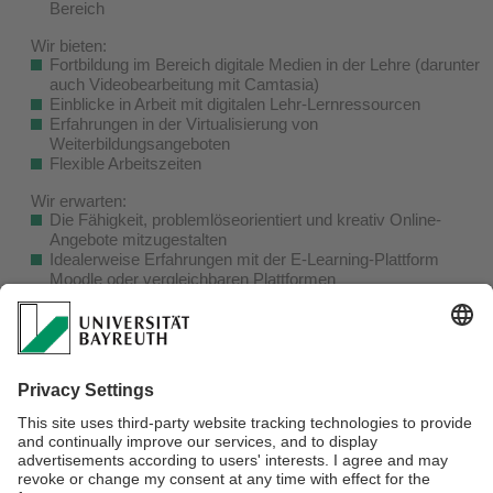
Bereich
Wir bieten:
Fortbildung im Bereich digitale Medien in der Lehre (darunter
auch Videobearbeitung mit Camtasia)
Einblicke in Arbeit mit digitalen Lehr-Lernressourcen
Erfahrungen in der Virtualisierung von
Weiterbildungsangeboten
Flexible Arbeitszeiten
Wir erwarten:
Die Fähigkeit, problemlöseorientiert und kreativ Online-
Angebote mitzugestalten
Idealerweise Erfahrungen mit der E-Learning-Plattform
Moodle oder vergleichbaren Plattformen
Die Bereitschaft, werktags flexibel am FBZHL zu arbeiten
Interessierte Studierende bewerben sich bitte formlos unter
Angabe des Studiengangs und der Semesterzahl per E-Mail
an
frank.meyer@uni-bayreuth.de
oder per Telefon (0921-55-
4637) bei Herrn PD Dr. Frank Meyer, Fortbildungszentrum
Hochschullehre.
Für Rückfragen im Vorfeld stehen wir Ihnen gerne zur
Verfügung.