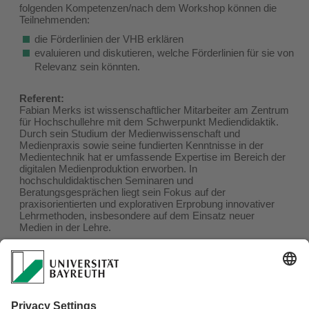
folgenden Kompetenzen/nach dem Workshop können die
Teilnehmenden:
die Förderlinien der VHB erklären
evaluieren und diskutieren, welche Förderlinien für sie von
Relevanz sein könnten.
Referent:
Fabian Merks ist wissenschaftlicher Mitarbeiter am Zentrum
für Hochschullehre mit dem Schwerpunkt Mediendidaktik.
Durch sein Studium der Medienwissenschaft und
Medienpraxis sowie seine fundierten Kenntnisse in der
Medientechnik hat er umfassende Expertise im Bereich der
digitalen Medienproduktion erworben. In
hochschuldidaktischen Seminaren und
Beratungsgesprächen liegt sein Fokus auf der
praxisorientierten und explorativen Erprobung innovativer
Lehrmethoden, insbesondere auf dem Einsatz neuer
Medien in der Lehre.
Das Angebot richtet sich speziell an Dozierende der
Universität Bayreuth und der Hochschule Hof und
dort jeweils an Lehrende aller Fachrichtungen.
Technisches Vorwissen ist nicht erforderlich, aber