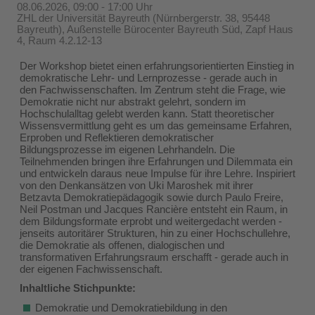
08.06.2026, 09:00 - 17:00 Uhr
ZHL der Universität Bayreuth (Nürnbergerstr. 38, 95448
Bayreuth), Außenstelle Bürocenter Bayreuth Süd, Zapf Haus
4, Raum 4.2.12-13​
Der Workshop bietet einen erfahrungsorientierten Einstieg in
demokratische Lehr- und Lernprozesse - gerade auch in
den Fachwissenschaften. Im Zentrum steht die Frage, wie
Demokratie nicht nur abstrakt gelehrt, sondern im
Hochschulalltag gelebt werden kann. Statt theoretischer
Wissensvermittlung geht es um das gemeinsame Erfahren,
Erproben und Reflektieren demokratischer
Bildungsprozesse im eigenen Lehrhandeln. Die
Teilnehmenden bringen ihre Erfahrungen und Dilemmata ein
und entwickeln daraus neue Impulse für ihre Lehre. Inspiriert
von den Denkansätzen von Uki Maroshek mit ihrer
Betzavta Demokratiepädagogik sowie durch Paulo Freire,
Neil Postman und Jacques Rancière entsteht ein Raum, in
dem Bildungsformate erprobt und weitergedacht werden -
jenseits autoritärer Strukturen, hin zu einer Hochschullehre,
die Demokratie als offenen, dialogischen und
transformativen Erfahrungsraum erschafft - gerade auch in
der eigenen Fachwissenschaft.
Inhaltliche Stichpunkte:
Demokratie und Demokratiebildung in den