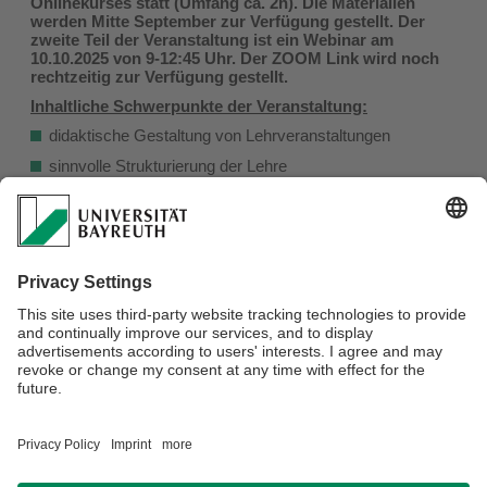
Onlinekurses statt (Umfang ca. 2h). Die Materialien
werden Mitte September zur Verfügung gestellt. Der
zweite Teil der Veranstaltung ist ein Webinar am
10.10.2025 von 9-12:45 Uhr. Der ZOOM Link wird noch
rechtzeitig zur Verfügung gestellt.
Inhaltliche Schwerpunkte der Veranstaltung:
didaktische Gestaltung von Lehrveranstaltungen
sinnvolle Strukturierung der Lehre
Vorstellung von digitalen und analogen Methoden
Tools für mehr Interaktion in Lehrveranstaltungen
Dieser Kurs ist nicht öffentlich, sondern nur für die
Teilnehmenden aus der Wirtschaftsinformatik.
Link zur Anmeldung
Verantwortlich für die Redaktion:
Susanne Henke